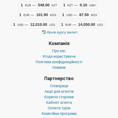
1
—
548.00
1
—
0.10
EUR
KZT
KZT
UAH
1
—
101.90
1
—
87.50
EUR
KGS
USD
KGS
1
—
12,010.00
1
—
14,050.00
USD
UZS
EUR
UZS
Архiв курсу валют
Компанiя
Про нас
Угода користувача
Політика конфіденційності
Новини
Партнерство
Співпраця
Акції для агентів
Корисні сторінки
Кабінет агента
Оплата турів
Комісійна програма